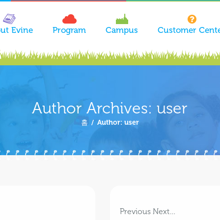
ut Evine
Program
Campus
Customer Cent
Author Archives:
user
홈
/
Author: user
Previous Next…