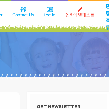
P
C
er
Contact Us
Log In
입학레벨테스트
(
1
4
GET NEWSLETTER