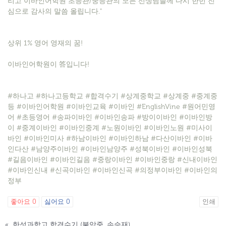
리고 이바인어학원 초등관/중등관의 모든 선생님들께 다시 한번 진
심으로 감사의 말씀 올립니다."
상위 1% 영어 영재의 꿈!
이바인어학원이 答입니다!
#하나고 #하나고등학교 #합격수기 #상계중학교 #상계중 #중계중
등 #이바인어학원 #이바인교육 #이바인 #EnglishVine #원어민영
어 #초등영어 #송파이바인 #이바인송파 #방이이바인 #이바인방
이 #중계이바인 #이바인중계 #노원이바인 #이바인노원 #미사이
바인 #이바인미사 #하남이바인 #이바인하남 #다산이바인 #이바
인다산 #남양주이바인 #이바인남양주 #성북이바인 #이바인성북
#길음이바인 #이바인길음 #중랑이바인 #이바인중랑 #신내이바인
#이바인신내 #신곡이바인 #이바인신곡 #의정부이바인 #이바인의
정부
좋아요
0
싫어요
0
인쇄
«
한성과학고 합격수기 (불암중, 손승재)