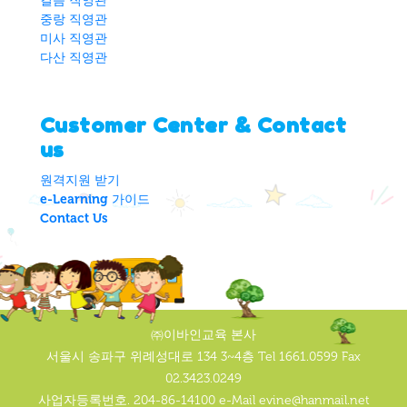
길음 직영관
중랑 직영관
미사 직영관
다산 직영관
Customer Center & Contact
us
원격지원 받기
e-Learning 가이드
Contact Us
㈜이바인교육 본사
서울시 송파구 위례성대로 134 3~4층 Tel 1661.0599 Fax
02.3423.0249
사업자등록번호. 204-86-14100 e-Mail evine@hanmail.net