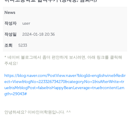
News
작성자
user
작성일
2024-01-18 20:36
조회
5233
* 네이버 블로그에서 좀더 편안하게 보시려면, 아래 링크를 클릭해
주세요!
https://blog.naver.com/PostView.naver?blogId=englishvine&Redir
ect=View&logNo=223326734270&categoryNo=1&isAfterWrite=tr
ue&isMrblogPost=false&isHappyBeanLeverage=true&contentLen
gth=29043#
안녕하세요? 이바인어학원입니다. ^^