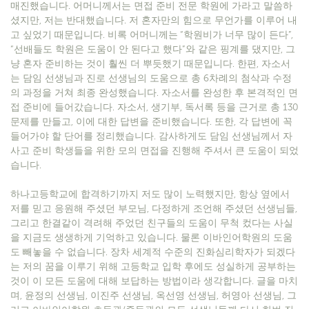
매진했습니다. 어머니께서는 면접 준비 전문 학원에 가라고 말씀하
셨지만, 저는 반대했습니다. 저 혼자만의 힘으로 무언가를 이루어 내
고 싶었기 때문입니다. 비록 어머니께는 “학원비가 너무 많이 든다”,
“선배들도 학원은 도움이 안 된다고 했다”와 같은 핑계를 댔지만, 그
냥 혼자 준비하는 것이 훨씬 더 뿌듯했기 때문입니다. 한편, 자소서
는 담임 선생님과 진로 선생님의 도움으로 총 6차례의 첨삭과 수정
의 과정을 거쳐 최종 완성했습니다. 자소서를 완성한 후 본격적인 면
접 준비에 들어갔습니다. 자소서, 생기부, 독서록 등을 근거로 총 130
문제를 만들고, 이에 대한 답변을 준비했습니다. 또한, 각 답변에 꼭
들어가야 할 단어를 정리했습니다. 감사하게도 담임 선생님께서 자
사고 준비 학생들을 위한 모의 면접을 진행해 주셔서 큰 도움이 되었
습니다.
하나고등학교에 합격하기까지 저도 많이 노력했지만, 항상 옆에서
저를 믿고 응원해 주셨던 부모님, 다정하게 조언해 주셨던 선생님들,
그리고 한결같이 격려해 주었던 친구들의 도움이 무척 컸다는 사실
을 지금도 생생하게 기억하고 있습니다. 물론 이바인어학원의 도움
도 빼놓을 수 없습니다. 장차 세계적 수준의 진화심리학자가 되겠다
는 저의 꿈을 이루기 위해 고등학교 입학 후에도 성실하게 공부하는
것이 이 모든 도움에 대해 보답하는 방법이라 생각합니다. 글을 마치
며, 윤정의 선생님, 이진주 선생님, 옥선영 선생님, 허영아 선생님, 그