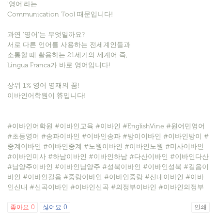
'영어'라는
Communication Tool 때문입니다! ​
과연 '영어'는 무엇일까요?
서로 다른 언어를 사용하는 전세계인들과
소통할 때 활용하는 21세기의 세계어 즉,
Lingua Franca가 바로 영어입니다!
​상위 1% 영어 영재의 꿈!
이바인어학원이 答입니다!
#이바인어학원 #이바인교육 #이바인 #EnglishVine #원어민영어
#초등영어 #송파이바인 #이바인송파 #방이이바인 #이바인방이 #
중계이바인 #이바인중계 #노원이바인 #이바인노원 #미사이바인
#이바인미사 #하남이바인 #이바인하남 #다산이바인 #이바인다산
#남양주이바인 #이바인남양주 #성북이바인 #이바인성북 #길음이
바인 #이바인길음 #중랑이바인 #이바인중랑 #신내이바인 #이바
인신내 #신곡이바인 #이바인신곡 #의정부이바인 #이바인의정부
좋아요
0
싫어요
0
인쇄